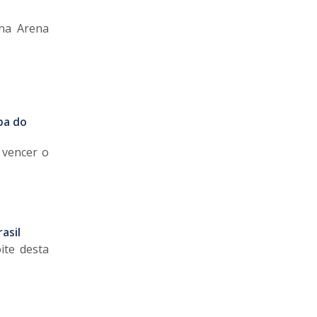
 na Arena
pa do
o vencer o
asil
ite desta