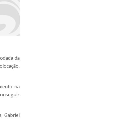
 rodada da
olocação,
amento na
conseguir
, Gabriel