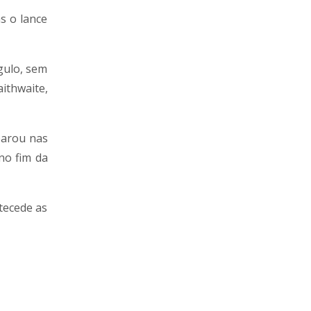
s o lance
gulo, sem
ithwaite,
parou nas
no fim da
tecede as