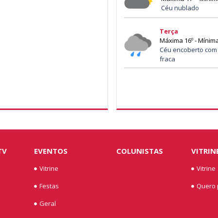
Céu nublado
Terça
Máxima 16º - Mínima
Céu encoberto com
fraca
TV
EVENTOS
COLUNISTAS
VITRIN
Vitrine
Vitrine
Festas
Quero p
Geral