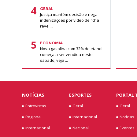
4
GERAL
Justiça mantém decisão e nega
indenizações por vídeo de "chá
revel ...
5
ECONOMIA
Nova gasolina com 32% de etanol
começa a ser vendida neste
sábado; veja ...
NOTÍCIAS
ESPORTES
PORTAL 
Entrevistas
Geral
Geral
Regional
Internacional
Notícias
Internacional
Nacional
Eventos