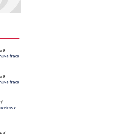
a 9º
huva fraca
a 9º
huva fraca
1º
aceiros e
a 8º