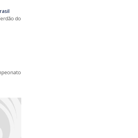
asil
 Verdão do
ampeonato