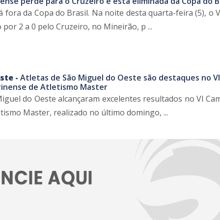
nse perde para o Cruzeiro e está eliminada da Copa do Br
fora da Copa do Brasil. Na noite desta quarta-feira (5), o
por 2 a 0 pelo Cruzeiro, no Mineirão, p ...
ste -
Atletas de São Miguel do Oeste são destaques no VI
inense de Atletismo Master
Miguel do Oeste alcançaram excelentes resultados no VI C
tismo Master, realizado no último domingo, ...