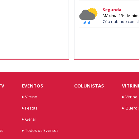
Segunda
Máxima 19º - Mínim
Céu nublado com c
TV
EVENTOS
COLUNISTAS
VITRIN
Vitrine
Vitrine
Festas
Quero p
Geral
as
Todos os Eventos