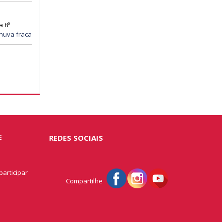
a 8º
huva fraca
E
REDES SOCIAIS
articipar
Compartilhe