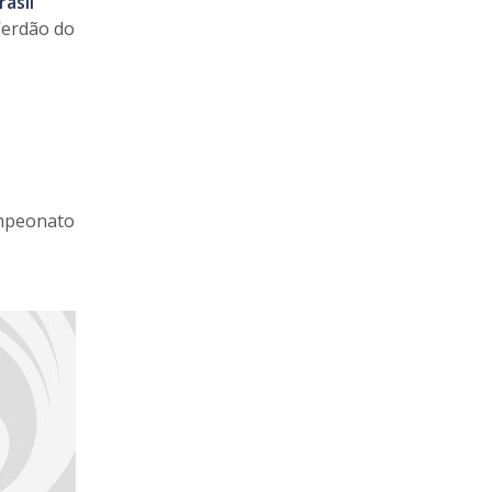
asil
 Verdão do
ampeonato