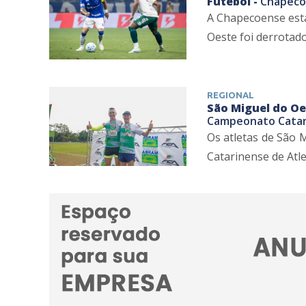
Futebol -
Chapecoe
A Chapecoense está 
Oeste foi derrotado 
REGIONAL
São Miguel do Oe
Campeonato Catar
Os atletas de São 
Catarinense de Atle