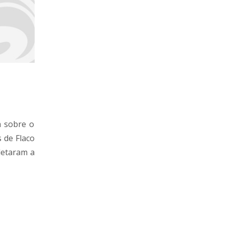
a sobre o
s de Flaco
letaram a