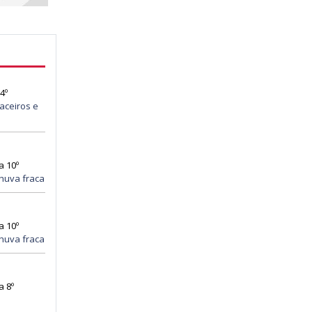
4º
aceiros e
a 10º
huva fraca
a 10º
huva fraca
a 8º