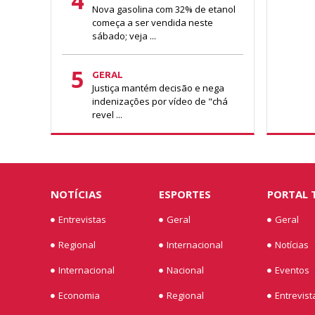
4
Nova gasolina com 32% de etanol
começa a ser vendida neste
sábado; veja ...
5
GERAL
Justiça mantém decisão e nega
indenizações por vídeo de "chá
revel ...
NOTÍCIAS
ESPORTES
PORTAL 
Entrevistas
Geral
Geral
Regional
Internacional
Notícias
Internacional
Nacional
Eventos
Economia
Regional
Entrevist