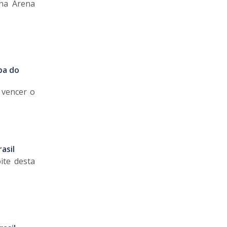
 na Arena
pa do
o vencer o
asil
ite desta