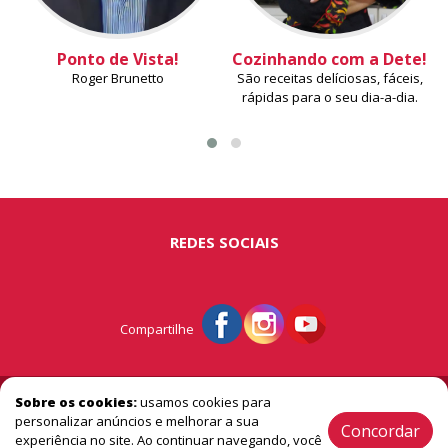
Ponto de Vista!
Cozinhando com a Dete!
Roger Brunetto
São receitas delíciosas, fáceis,
rápidas para o seu dia-a-dia.
REDES SOCIAIS
Compartilhe
© Portal São Miguel - A vitrine do extremo oeste
Sobre os cookies:
usamos cookies para
personalizar anúncios e melhorar a sua
Concordar
experiência no site. Ao continuar navegando, você