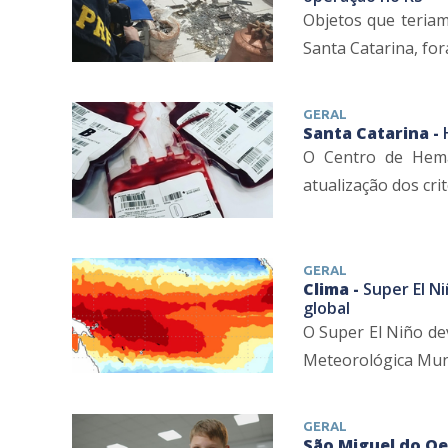
Objetos que teriam
Santa Catarina, for
GERAL
Santa Catarina -
O Centro de Hema
atualização dos cri
GERAL
Clima -
Super El Ni
global
O Super El Niño de
Meteorológica Mund
GERAL
São Miguel do Oe