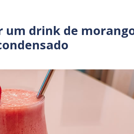
er um drink de morang
 condensado