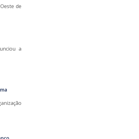
 Oeste de
unciou a
ima
ganização
anço