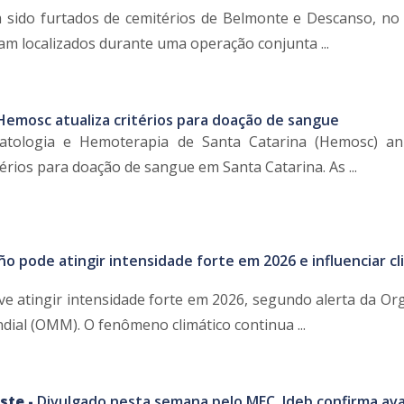
 sido furtados de cemitérios de Belmonte e Descanso, no
am localizados durante uma operação conjunta ...
Hemosc atualiza critérios para doação de sangue
tologia e Hemoterapia de Santa Catarina (Hemosc) an
térios para doação de sangue em Santa Catarina. As ...
ño pode atingir intensidade forte em 2026 e influenciar cl
ve atingir intensidade forte em 2026, segundo alerta da Or
ial (OMM). O fenômeno climático continua ...
ste -
Divulgado nesta semana pelo MEC, Ideb confirma av