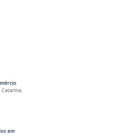
omércio
 Catarina
dos em