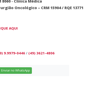
8060 - Clínica Médica
Cirurgião Oncológico – CRM 15904 / RQE 13771
IQUE AQUI
9) 9.9979-0446
/
(49) 3621-4806
Enviar no WhatsApp