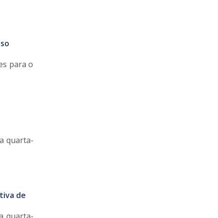
sso
es para o
a quarta-
tiva de
a quarta-