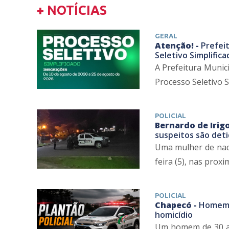
+ NOTÍCIAS
GERAL
Atenção! -
Prefei
Seletivo Simplifica
A Prefeitura Munic
Processo Seletivo Si
POLICIAL
Bernardo de Irig
suspeitos são deti
Uma mulher de naci
feira (5), nas proxi
POLICIAL
Chapecó -
Homem é
homicídio
Um homem de 30 ano