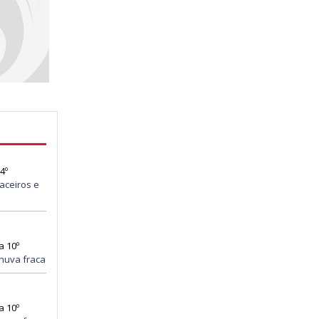
4º
aceiros e
a 10º
huva fraca
a 10º