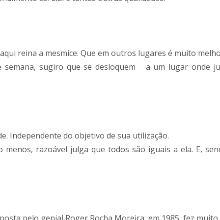
aqui reina a mesmice. Que em outros lugares é muito melh
 de semana, sugiro que se desloquem a um lugar onde j
e. Independente do objetivo de sua utilização.
o menos, razoável julga que todos são iguais a ela. E, sen
composta pelo genial Roger Rocha Moreira, em 1985, fez muito