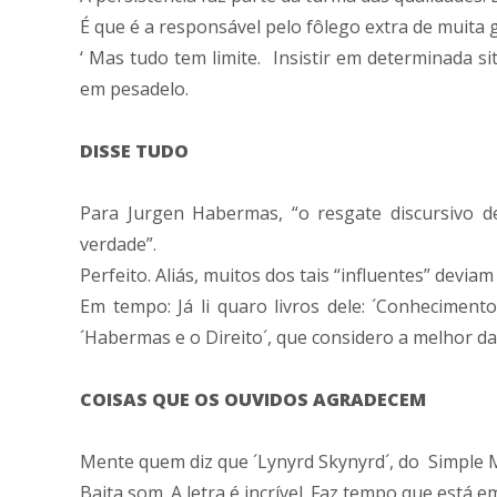
É que é a responsável pelo fôlego extra de muita 
‘ Mas tudo tem limite. Insistir em determinada 
em pesadelo.
DISSE TUDO
Para Jurgen Habermas, “o resgate discursivo d
verdade”.
Perfeito. Aliás, muitos dos tais “influentes” deviam
Em tempo: Já li quaro livros dele: ´Conhecimento
´Habermas e o Direito´, que considero a melhor das
COISAS QUE OS OUVIDOS AGRADECEM
Mente quem diz que ´Lynyrd Skynyrd´, do Simple 
Baita som. A letra é incrível. Faz tempo que está