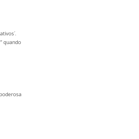
ativos´.
o” quando
 poderosa