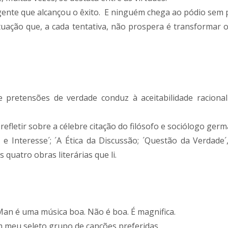
gente que alcançou o êxito. E ninguém chega ao pódio sem p
situação que, a cada tentativa, não prospera é transforma
e pretensões de verdade conduz à aceitabilidade raciona
 refletir sobre a célebre citação do filósofo e sociólogo germ
 e Interesse´; ´A Ética da Discussão; ´Questão da Verdade´
 quatro obras literárias que li.
Man é uma música boa. Não é boa. É magnifica.
 em meu seleto grupo de canções preferidas.