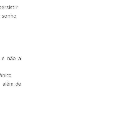
ersistir.
r o sonho
l e não a
ânico.
, além de