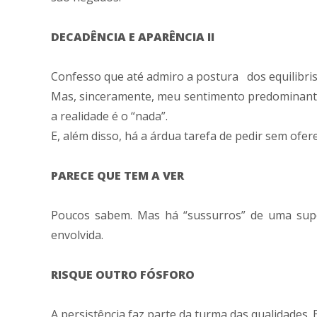
DECADÊNCIA E APARÊNCIA II
Confesso que até admiro a postura dos equilibrista
Mas, sinceramente, meu sentimento predominante é
a realidade é o “nada”.
E, além disso, há a árdua tarefa de pedir sem ofer
PARECE QUE TEM A VER
Poucos sabem. Mas há “sussurros” de uma supo
envolvida.
RISQUE OUTRO FÓSFORO
A persistência faz parte da turma das qualidades. 