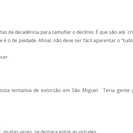
s da decadência para camuflar o declínio. É que são até ´cri
 o de piedade. Afinal, não deve ser fácil aparentar o “tud
ecer.
sta tentativa de extorsão em São Miguel. Teria gente
E, muitas vezes, se destaca entre as virtudes.