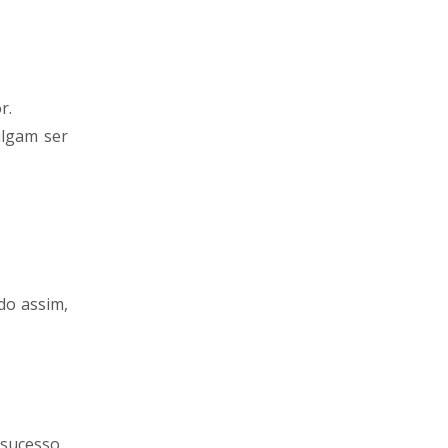
or.
ulgam ser
do assim,
 sucesso.