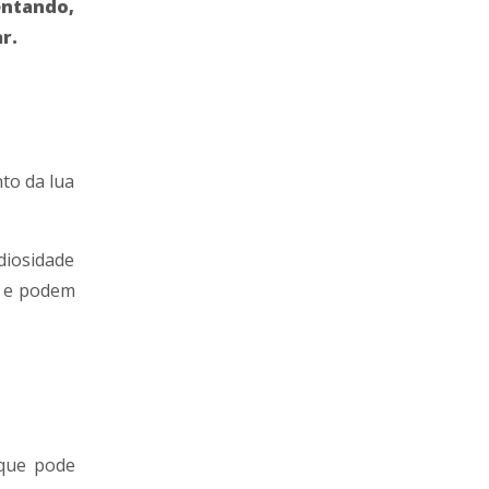
entando,
r.
to da lua
diosidade
, e podem
 que pode