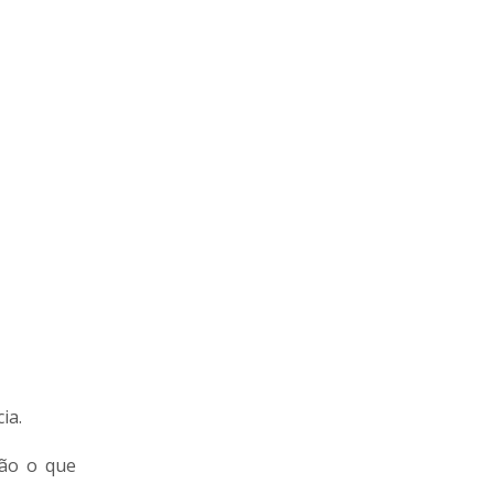
cia.
não o que