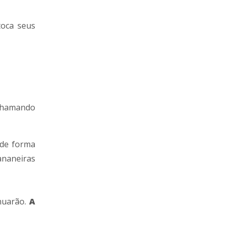
toca seus
 chamando
 de forma
ananeiras
inuarão.
A