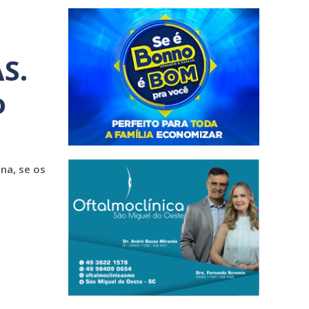
S.
o
na, se os