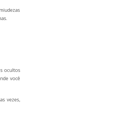
 miudezas
has.
s ocultos
onde você
as vezes,