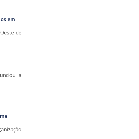
dos em
 Oeste de
unciou a
ima
ganização