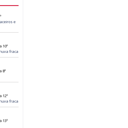
º
aceiros e
a 10º
huva fraca
a 8º
a 12º
huva fraca
a 13º