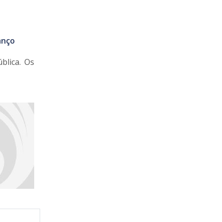
anço
blica. Os