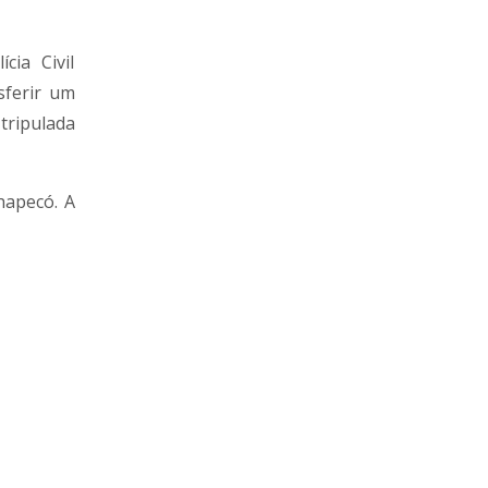
ia Civil
sferir um
tripulada
hapecó. A