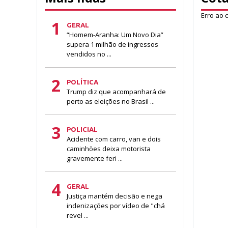
Erro ao 
1
GERAL
“Homem-Aranha: Um Novo Dia”
supera 1 milhão de ingressos
vendidos no ...
2
POLÍTICA
Trump diz que acompanhará de
perto as eleições no Brasil ...
3
POLICIAL
Acidente com carro, van e dois
caminhões deixa motorista
gravemente feri ...
4
GERAL
Justiça mantém decisão e nega
indenizações por vídeo de "chá
revel ...