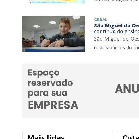
GERAL
São Miguel do Oe
contínuo do ensin
São Miguel do Oest
dados oficiais do Í
Mais lidas
Cot