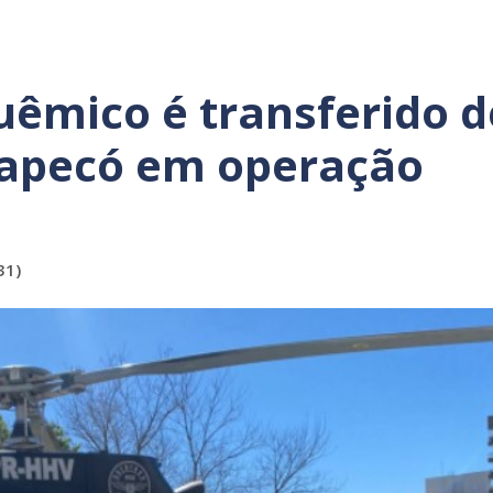
uêmico é transferido d
hapecó em operação
31)