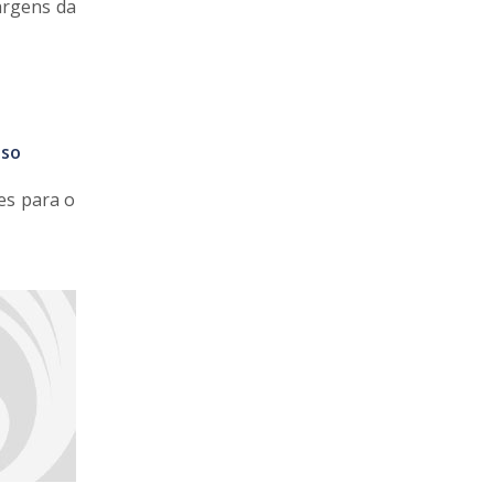
argens da
sso
es para o