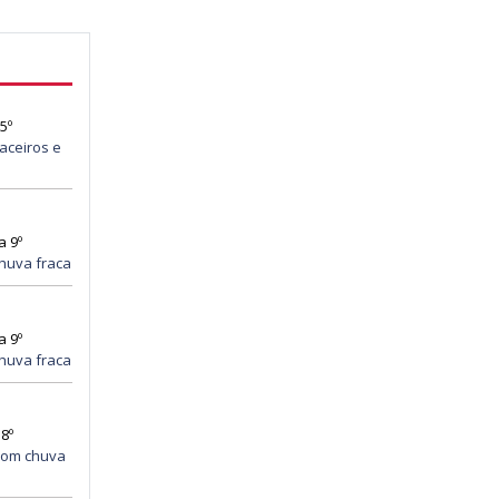
5º
aceiros e
a 9º
huva fraca
a 9º
huva fraca
8º
com chuva