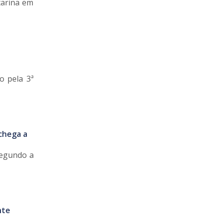
tarina em
o pela 3ª
 chega a
Segundo a
nte