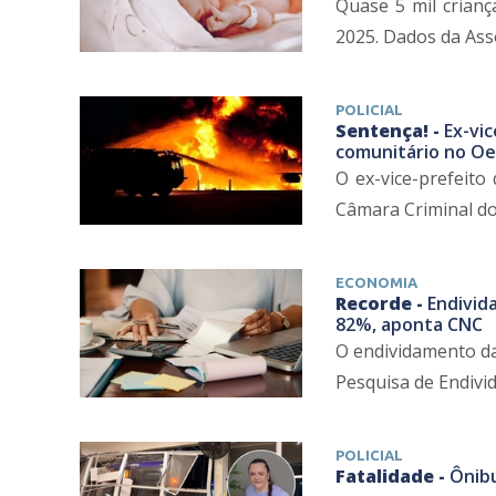
Quase 5 mil crian
2025. Dados da Ass
POLICIAL
Sentença! -
Ex-vi
comunitário no Oe
O ex-vice-prefeito
Câmara Criminal do 
ECONOMIA
Recorde -
Endivida
82%, aponta CNC
O endividamento da
Pesquisa de Endivid
POLICIAL
Fatalidade -
Ônibu