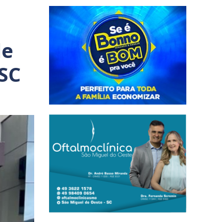
de
SC