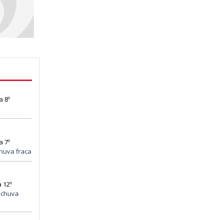
a 8º
a 7º
huva fraca
 12º
 chuva