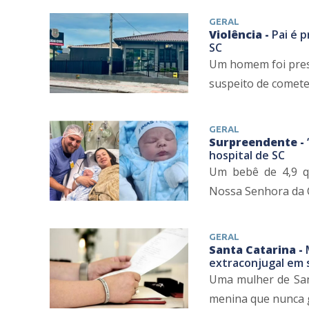
GERAL
Violência -
Pai é p
SC
Um homem foi preso
suspeito de cometer
GERAL
Surpreendente -
hospital de SC
Um bebê de 4,9 qu
Nossa Senhora da C
GERAL
Santa Catarina -
extraconjugal em
Uma mulher de San
menina que nunca ge