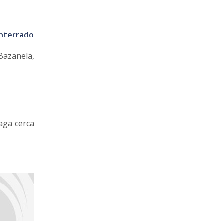
enterrado
Bazanela,
aga cerca