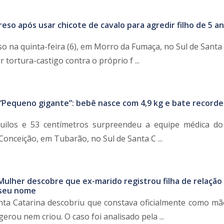
reso após usar chicote de cavalo para agredir filho de 5 a
 na quinta-feira (6), em Morro da Fumaça, no Sul de Santa 
 tortura-castigo contra o próprio f ...
“Pequeno gigante”: bebê nasce com 4,9 kg e bate record
ilos e 53 centímetros surpreendeu a equipe médica do
onceição, em Tubarão, no Sul de Santa C ...
Mulher descobre que ex-marido registrou filha de relação
 seu nome
ta Catarina descobriu que constava oficialmente como m
rou nem criou. O caso foi analisado pela ...