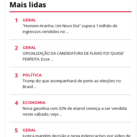
Mais lidas
1
GERAL
“Homem-Aranha: Um Novo Dia” supera 1 milhão de
ingressos vendidos no ...
2
GERAL
OFICIALIZAÇÃO DA CANDIDATURA DE FLÁVIO FOI ‘QUASE’
PERFEITA. Esse ...
3
POLÍTICA
Trump diz que acompanhará de perto as eleições no
Brasil ...
4
ECONOMIA
Nova gasolina com 32% de etanol começa a ser vendida
neste sábado; veja ...
5
GERAL
Justiça mantém decisão e nega indenizações por vídeo de