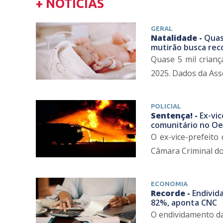
+ NOTÍCIAS
GERAL
Natalidade -
Quas
mutirão busca re
Quase 5 mil crian
2025. Dados da Ass
POLICIAL
Sentença! -
Ex-vi
comunitário no Oe
O ex-vice-prefeito
Câmara Criminal do 
ECONOMIA
Recorde -
Endivida
82%, aponta CNC
O endividamento da