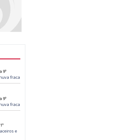
a 9º
huva fraca
a 9º
huva fraca
1º
aceiros e