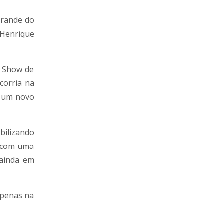
Grande do
 Henrique
o Show de
corria na
e um novo
bilizando
o com uma
 ainda em
apenas na