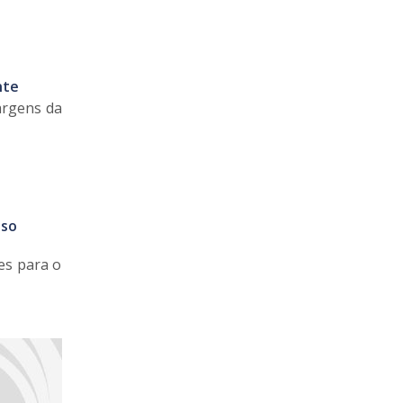
nte
argens da
sso
es para o