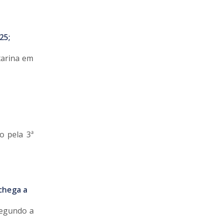
25;
tarina em
o pela 3ª
 chega a
Segundo a