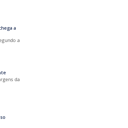
 chega a
Segundo a
nte
argens da
sso