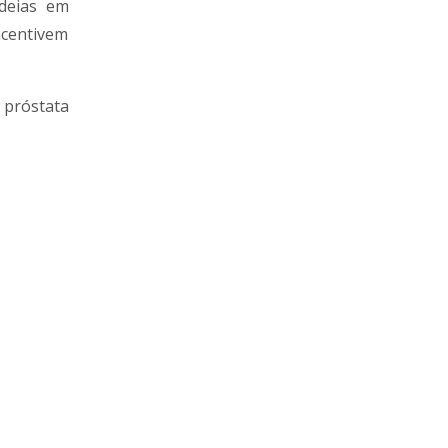
ideias em
ncentivem
 próstata