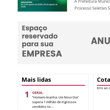
A Prefeitura Munic
Processo Seletivo Si
Mais lidas
Cot
Erro ao 
1
GERAL
“Homem-Aranha: Um Novo Dia”
supera 1 milhão de ingressos
vendidos no ...