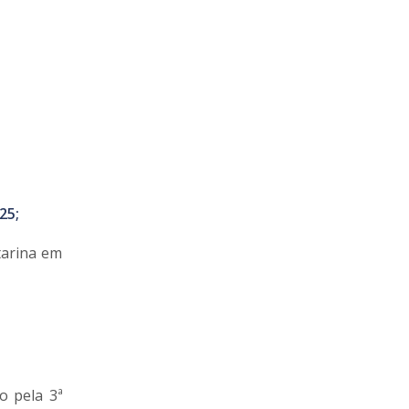
25;
tarina em
o pela 3ª