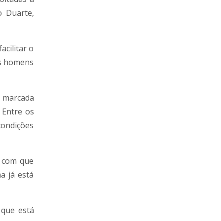
o Duarte,
cilitar o
os homens
, marcada
 Entre os
condições
z com que
a já está
 que está