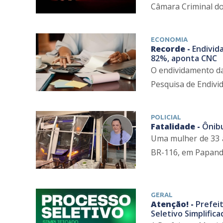
Câmara Criminal do 
ECONOMIA
Recorde -
Endivida
82%, aponta CNC
O endividamento da
Pesquisa de Endivid
POLICIAL
Fatalidade -
Ônibu
Uma mulher de 33 
BR-116, em Papanduv
GERAL
Atenção! -
Prefei
Seletivo Simplifica