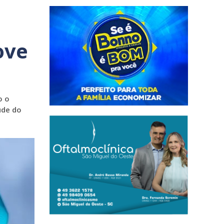
ove
o o
úde do