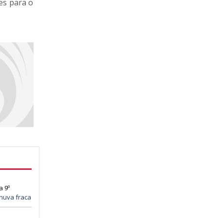
es para o
a 9º
huva fraca