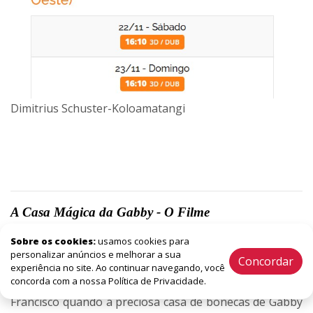
Dimitrius Schuster-Koloamatangi
A Casa Mágica da Gabby - O Filme
Sobre os cookies:
usamos cookies para
SINOPSE
personalizar anúncios e melhorar a sua
Concordar
Em A Casa Mágica da Gabby: O Filme, Gabby e sua avó
experiência no site. Ao continuar navegando, você
concorda com a nossa Política de Privacidade.
Gigi estão numa viagem de carro para a cidade de Cat
Francisco quando a preciosa casa de bonecas de Gabby