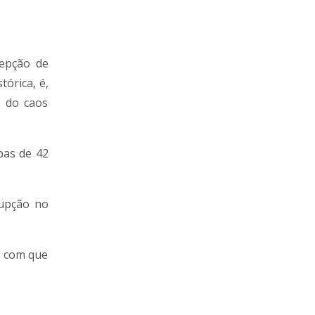
cepção de
órica, é,
a do caos
bas de 42
rupção no
z com que