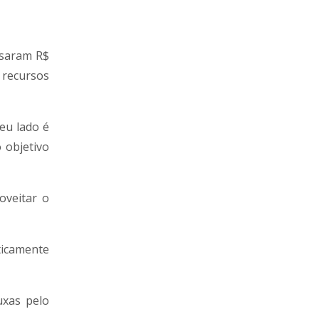
ssaram R$
 recursos
eu lado é
 objetivo
oveitar o
ticamente
uxas pelo