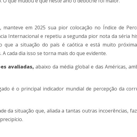
. O que mudou é que neste ano o deboche foi maior.
, manteve em 2025 sua pior colocação no Índice de Per
a Internacional e repetiu a segunda pior nota da séria hist
 que a situação do país é caótica e está muito próxim
 A cada dia isso se torna mais do que evidente.
es avaliadas,
abaixo da média global e das Américas, am
ado é o principal indicador mundial de percepção da cor
de da situação que, aliada a tantas outras incoerências, fa
precipício.