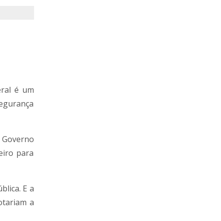
eral é um
segurança
o Governo
eiro para
lica. E a
otariam a