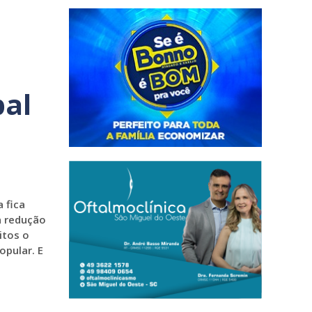
pal
 fica
a redução
itos o
pular. E