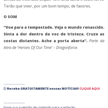
Terão que viver, por um bom tempo, de favores.
O SOM
“Voe para a tempestade. Veja o mundo renascido.
Sinta a dor dentro da voz de tristeza. Cruze as
costas distantes. Ache a porta aberta”.
Parte da
letra de
‘
Heroes Of Our Time’ – Dragonforce.
----------------------
Receba
GRATUITAMENTE
nossas
NOTÍCIAS!
CLIQUE AQUI
----------------------
Envie sua sugestão de conteúdo para a redação: