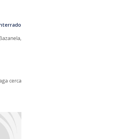
enterrado
Bazanela,
aga cerca