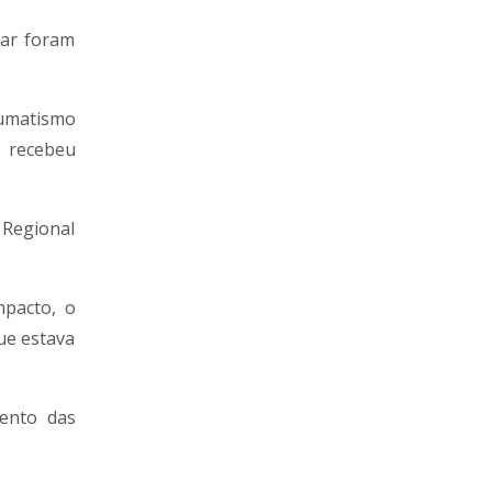
tar foram
aumatismo
e recebeu
Regional
mpacto, o
ue estava
mento das