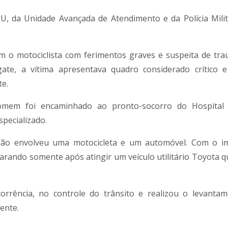
U, da Unidade Avançada de Atendimento e da Polícia Mili
am o motociclista com ferimentos graves e suspeita de tr
ate, a vítima apresentava quadro considerado crítico 
te.
homem foi encaminhado ao pronto-socorro do Hospital 
pecializado.
isão envolveu uma motocicleta e um automóvel. Com o i
parando somente após atingir um veículo utilitário Toyota q
corrência, no controle do trânsito e realizou o levanta
ente.