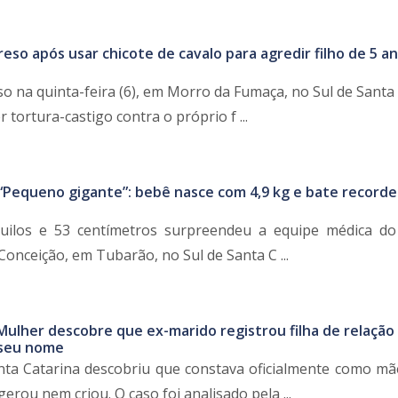
reso após usar chicote de cavalo para agredir filho de 5 a
 na quinta-feira (6), em Morro da Fumaça, no Sul de Santa 
 tortura-castigo contra o próprio f ...
“Pequeno gigante”: bebê nasce com 4,9 kg e bate record
ilos e 53 centímetros surpreendeu a equipe médica do
onceição, em Tubarão, no Sul de Santa C ...
Mulher descobre que ex-marido registrou filha de relação
 seu nome
ta Catarina descobriu que constava oficialmente como m
rou nem criou. O caso foi analisado pela ...