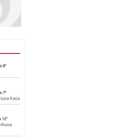
a 8º
a 7º
huva fraca
 12º
 chuva