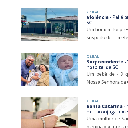
GERAL
Violência -
Pai é p
SC
Um homem foi preso
suspeito de cometer
GERAL
Surpreendente -
hospital de SC
Um bebê de 4,9 qu
Nossa Senhora da C
GERAL
Santa Catarina -
extraconjugal em
Uma mulher de San
menina que nunca ge