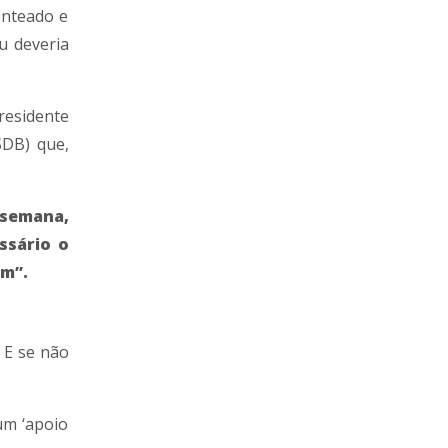
enteado e
u deveria
residente
SDB) que,
 semana,
ssário o
ém”.
 E se não
um ‘apoio