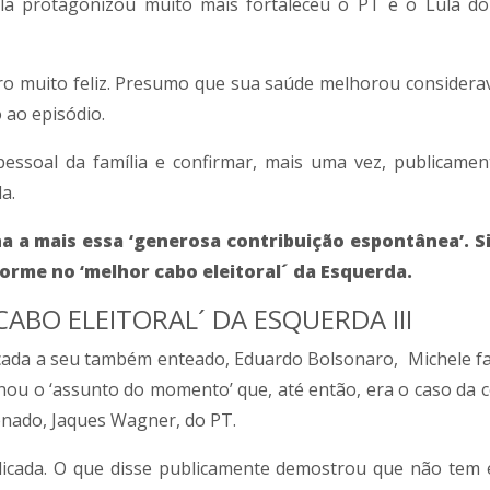
 ela protagonizou muito mais fortaleceu o PT e o Lula d
aro muito feliz. Presumo que sua saúde melhorou considera
 ao episódio.
essoal da família e confirmar, mais uma vez, publicamen
a.
a a mais essa ‘generosa contribuição espontânea’. S
forme no ‘melhor cabo eleitoral´ da Esquerda.
CABO ELEITORAL´ DA ESQUERDA III
licada a seu também enteado, Eduardo Bolsonaro, Michele fa
ornou o ‘assunto do momento’ que, até então, era o caso da 
enado, Jaques Wagner, do PT.
udicada. O que disse publicamente demostrou que não tem 