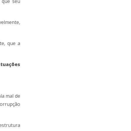
o que seu
velmente,
te, que a
ituações
la mal de
corrupção
estrutura