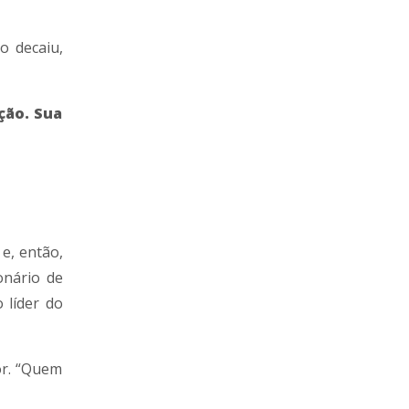
o decaiu,
ção. Sua
e, então,
onário de
 líder do
or. “Quem