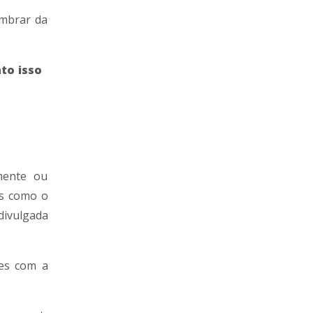
embrar da
nto isso
mente ou
as como o
divulgada
es com a