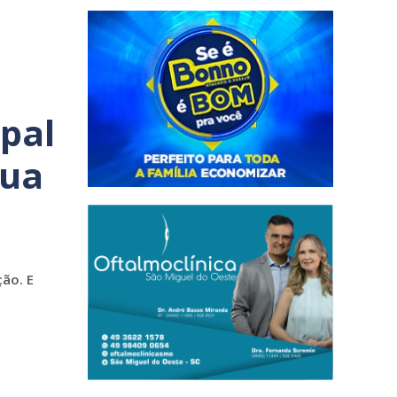
pal
sua
ão. E