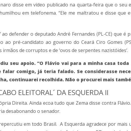
naro disse em vídeo publicado na quarta-feira que o seu 
a humilhou em telefonema. “Ele me maltratou e disse que e
’ ao defender o deputado André Fernandes (PL-CE) que é p
io ao pré-candidato ao governo do Ceará Ciro Gomes (P
 irmãos de corruptos e de ‘ovos de serpentes nazistóides’.
ediu seu apoio. “O Flávio vai para a minha casa toda
 falar comigo, já teria falado. Se considerasse nece
nha, continuarei recolhida. Não o procurei mais tamb
CABO ELEITORAL´ DA ESQUERDA II
pria Direita. Ainda ecoa tudo que Zema disse contra Flávio.
iria desabonando o senador.
 repercutiu em todo Brasil. A Esquerda agradece por mais 