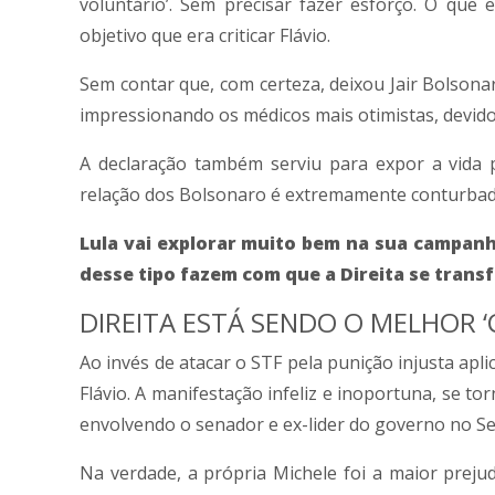
voluntário’. Sem precisar fazer esforço. O que
objetivo que era criticar Flávio.
Sem contar que, com certeza, deixou Jair Bolson
impressionando os médicos mais otimistas, devido
A declaração também serviu para expor a vida p
relação dos Bolsonaro é extremamente conturbad
Lula vai explorar muito bem na sua campanh
desse tipo fazem com que a Direita se trans
DIREITA ESTÁ SENDO O MELHOR ‘
Ao invés de atacar o STF pela punição injusta ap
Flávio. A manifestação infeliz e inoportuna, se t
envolvendo o senador e ex-lider do governo no S
Na verdade, a própria Michele foi a maior prej