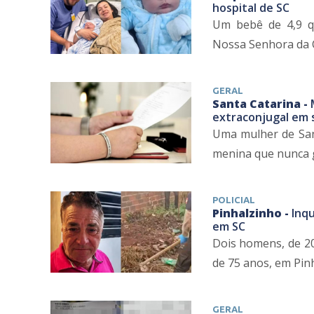
hospital de SC
Um bebê de 4,9 qu
Nossa Senhora da C
GERAL
Santa Catarina -
extraconjugal em
Uma mulher de San
menina que nunca ge
POLICIAL
Pinhalzinho -
Inq
em SC
Dois homens, de 20
de 75 anos, em Pinh
GERAL