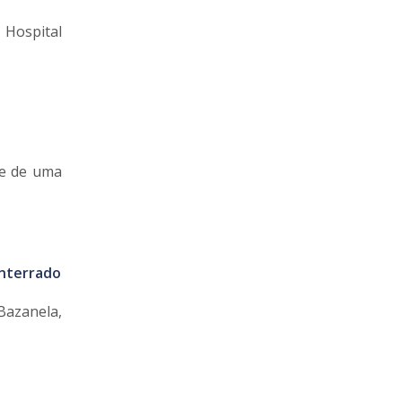
 Hospital
ãe de uma
enterrado
Bazanela,