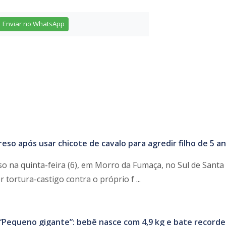
Enviar no WhatsApp
reso após usar chicote de cavalo para agredir filho de 5 a
 na quinta-feira (6), em Morro da Fumaça, no Sul de Santa 
 tortura-castigo contra o próprio f ...
“Pequeno gigante”: bebê nasce com 4,9 kg e bate record