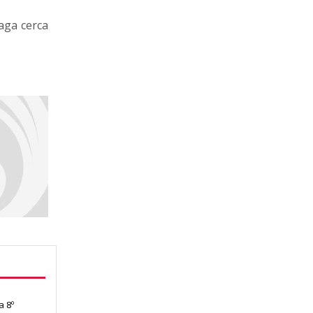
aga cerca
a 8º