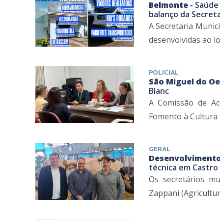
Belmonte -
Saúde 
balanço da Secreta
A Secretaria Munic
desenvolvidas ao lo
POLICIAL
São Miguel do Oe
Blanc
A Comissão de Aco
Fomento à Cultura in
GERAL
Desenvolvimento
técnica em Castro 
Os secretários mu
Zappani (Agricultu