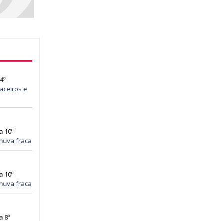
4º
aceiros e
a 10º
huva fraca
a 10º
huva fraca
a 8º