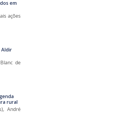
ados em
ais ações
 Aldir
 Blanc de
agenda
ra rural
s), André