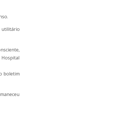
nso.
tilitário
nsciente,
 Hospital
 o boletim
ermaneceu