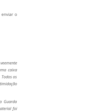
 enviar o
 veemente
uma caixa
. Todos os
ntimidação
 a Guarda
terial foi