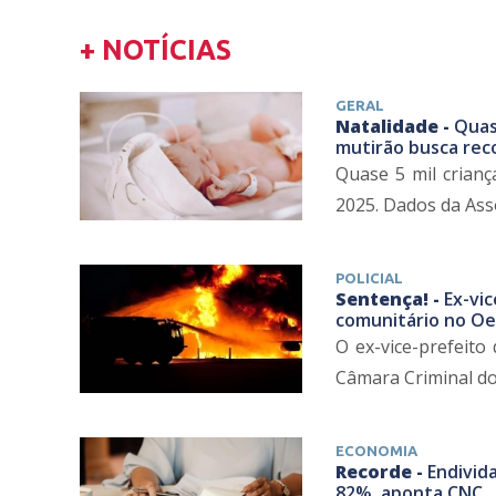
+ NOTÍCIAS
GERAL
Natalidade -
Quas
mutirão busca re
Quase 5 mil crian
2025. Dados da Ass
POLICIAL
Sentença! -
Ex-vi
comunitário no Oe
O ex-vice-prefeito
Câmara Criminal do 
ECONOMIA
Recorde -
Endivida
82%, aponta CNC