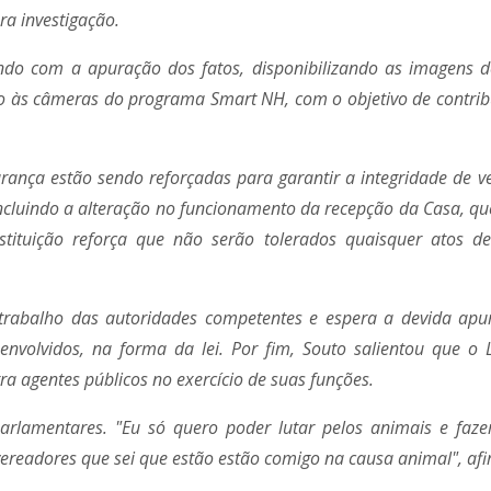
a investigação.
do com a apuração dos fatos, disponibilizando as imagens d
so às câmeras do programa Smart NH, com o objetivo de contrib
rança estão sendo reforçadas para garantir a integridade de v
incluindo a alteração no funcionamento da recepção da Casa, qu
stituição reforça que não serão tolerados quaisquer atos d
rabalho das autoridades competentes e espera a devida apu
envolvidos, na forma da lei. Por fim, Souto salientou que o L
ra agentes públicos no exercício de suas funções.
lamentares. "Eu só quero poder lutar pelos animais e fazer 
vereadores que sei que estão estão comigo na causa animal", af