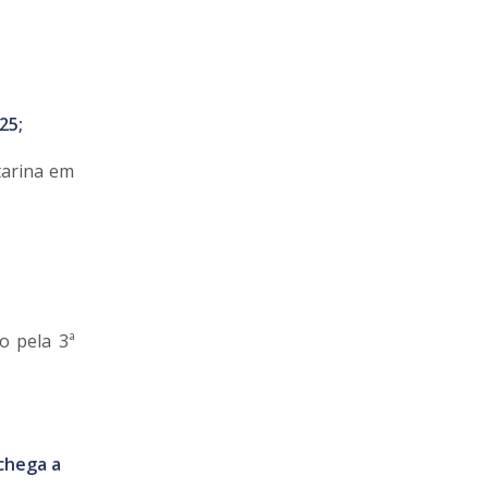
25;
tarina em
o pela 3ª
 chega a