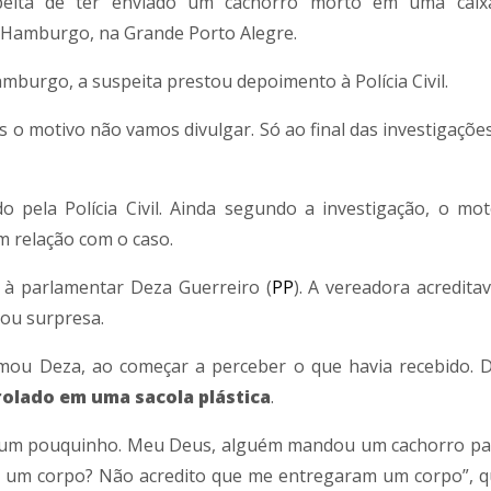
uspeita de ter enviado um cachorro morto em uma cai
 Hamburgo, na Grande Porto Alegre.
burgo, a suspeita prestou depoimento à Polícia Civil.
 o motivo não vamos divulgar. Só ao final das investigações
 pela Polícia Civil. Ainda segundo a investigação, o mot
m relação com o caso.
 à parlamentar Deza Guerreiro (
PP
).
A vereadora acredita
ou surpresa.
rmou Deza, ao começar a perceber o que havia recebido. 
olado em uma sacola plástica
.
ão um pouquinho. Meu Deus, alguém mandou um cachorro pa
um corpo? Não acredito que me entregaram um corpo”, q