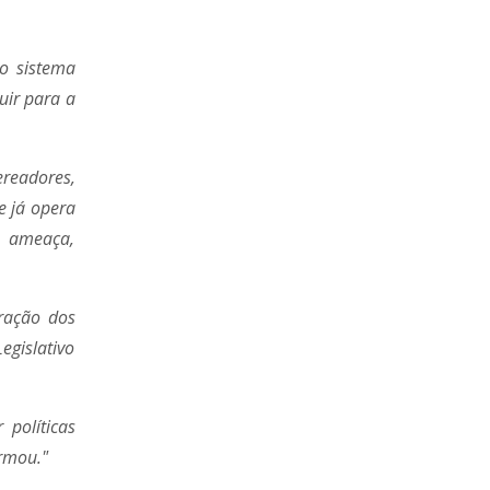
o sistema
uir para a
ereadores,
e já opera
e ameaça,
ração dos
egislativo
políticas
irmou."