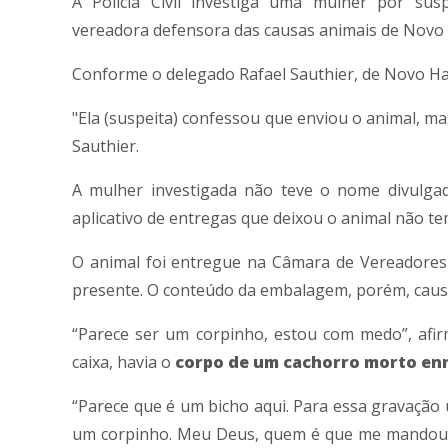
A Polícia Civil investiga uma mulher por s
vereadora defensora das causas animais de Novo
Conforme o delegado Rafael Sauthier, de Novo Ham
"Ela (suspeita) confessou que enviou o animal, mas
Sauthier.
A mulher investigada não teve o nome divulgado
aplicativo de entregas que deixou o animal não te
O animal foi entregue na Câmara de Vereadores
presente
. O conteúdo da embalagem, porém, caus
“Parece ser um corpinho, estou com medo”, afi
caixa, havia o
corpo de um cachorro morto enr
“Parece que é um bicho aqui. Para essa gravaç
um corpinho. Meu Deus, quem é que me mandou 