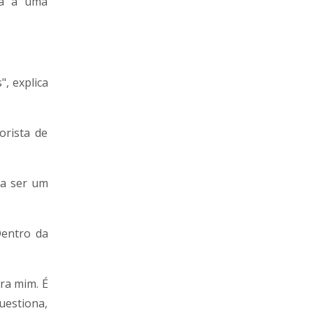
xa a uma
", explica
orista de
va ser um
Dentro da
ra mim. É
uestiona,