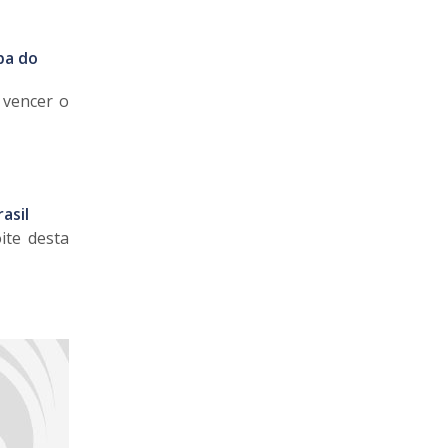
pa do
o vencer o
asil
ite desta