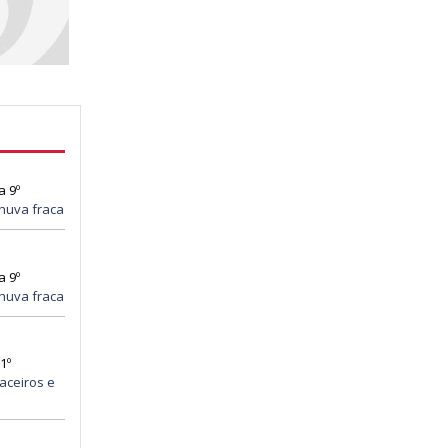
a 9º
huva fraca
a 9º
huva fraca
1º
aceiros e