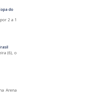
Copa do
por 2 a 1
rasil
ira (6), o
 na Arena