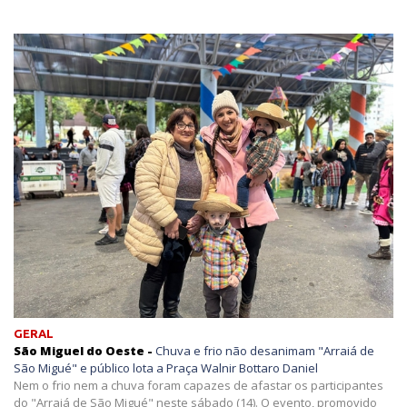
GERAL
São Miguel do Oeste -
Chuva e frio não desanimam "Arraiá de
São Migué" e público lota a Praça Walnir Bottaro Daniel
Nem o frio nem a chuva foram capazes de afastar os participantes
do "Arraiá de São Migué" neste sábado (14). O evento, promovido