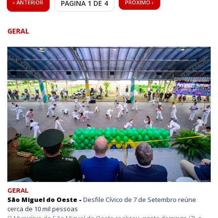
‹ ANTERIOR
PÁGINA 1 DE 4
PRÓXIMO ›
GERAL
GERAL
São Miguel do Oeste -
Desfile Cívico de 7 de Setembro reúne
cerca de 10 mil pessoas
O Município de São Miguel do Oeste realizou, neste domingo (7), o