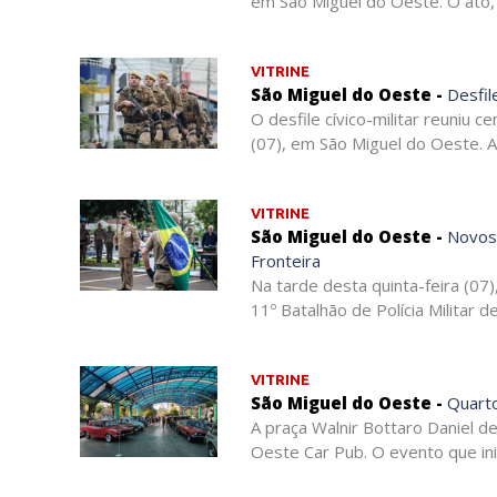
em São Miguel do Oeste. O ato, q
VITRINE
São Miguel do Oeste -
Desfile
O desfile cívico-militar reuniu
(07), em São Miguel do Oeste. A 
VITRINE
São Miguel do Oeste -
Novos 
Fronteira
Na tarde desta quinta-feira (07
11º Batalhão de Polícia Militar d
VITRINE
São Miguel do Oeste -
Quarto
A praça Walnir Bottaro Daniel d
Oeste Car Pub. O evento que inic