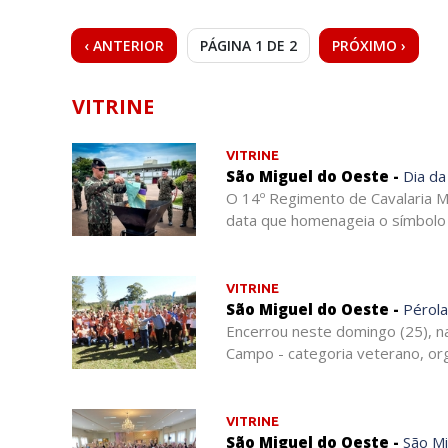
‹ ANTERIOR
PÁGINA 1 DE 2
PRÓXIMO ›
VITRINE
VITRINE
São Miguel do Oeste -
Dia da
O 14º Regimento de Cavalaria Me
data que homenageia o símbolo n
VITRINE
São Miguel do Oeste -
Pérola
Encerrou neste domingo (25), n
Campo - categoria veterano, orga
VITRINE
São Miguel do Oeste -
São M