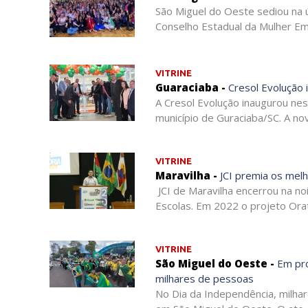
São Miguel do Oeste sediou na ú
Conselho Estadual da Mulher Emp
VITRINE
Guaraciaba -
Cresol Evolução 
A Cresol Evolução inaugurou nes
município de Guraciaba/SC. A no
VITRINE
Maravilha -
JCI premia os mel
JCI de Maravilha encerrou na no
Escolas. Em 2022 o projeto Orat
VITRINE
São Miguel do Oeste -
Em pro
milhares de pessoas
No Dia da Independência, milha