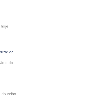
 hoje
litar de
ião e do
s do Velho