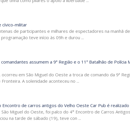
ue tinha como pilares o apoio à liberdade ...
 cívico-militar
 centenas de participantes e milhares de espectadores na manhã de
programação teve início às 09h e durou ...
comandantes assumem a 9ª Região e o 11º Batalhão de Polícia Mi
), ocorreu em São Miguel do Oeste a troca de comando da 9ª Reg
e Fronteira. A solenidade aconteceu no ...
 Encontro de carros antigos do Velho Oeste Car Pub é realizado
e São Miguel do Oeste, foi palco do 4° Encontro de Carros Antigo
iou na tarde de sábado (19), teve con ...