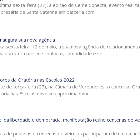
ltima sexta-feira (27), a edição do Ceme Conecta, evento realiz
resária de Santa Catarina em parceria com ...
inaugura sua nova agência
ta sexta-feira, 12 de maio, a sua nova agência de relacionamento
va estrutura oferece conforto, comodidade e se ...
hores da Oratória nas Escolas 2022
ite de terça-feira (27), na Câmara de Vereadores, o concurso Ora
ória nas Escolas envolveu aproximadame ...
l da liberdade e democracia, manifestação reúne centenas de ve
res de pessoas e centenas de veículos participaram de uma mani