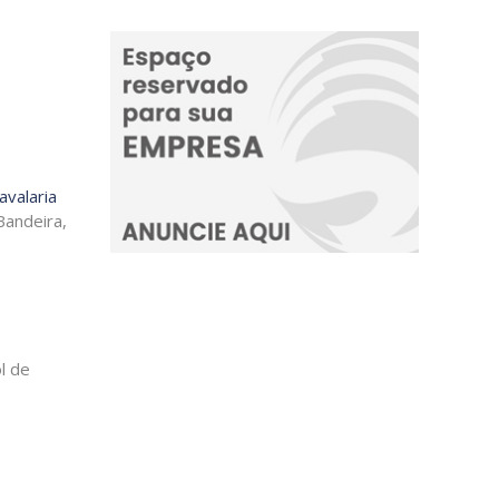
valaria
Bandeira,
l de