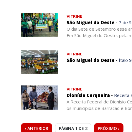
VITRINE
São Miguel do Oeste -
7 de S
O dia Sete de Setembro esse ano
Em São Miguel do Oeste, pela ma
VITRINE
São Miguel do Oeste -
Ítalo 
...
VITRINE
Dionísio Cerqueira -
Receita 
A Receita Federal de Dionísio C
os municípios de Barracão e Bom
‹ ANTERIOR
PÁGINA 1 DE 2
PRÓXIMO ›