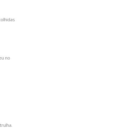
olhidas
eu no
trulha.