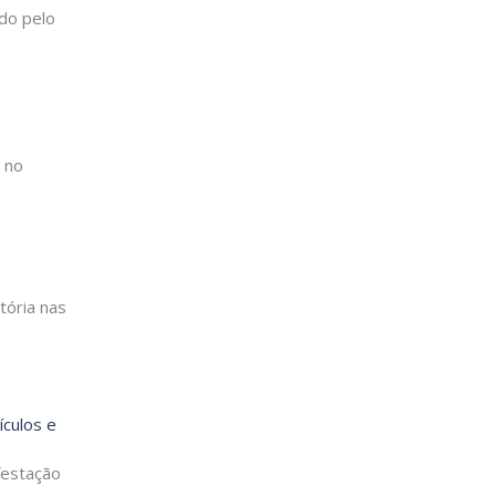
ado pelo
 no
tória nas
ículos e
festação