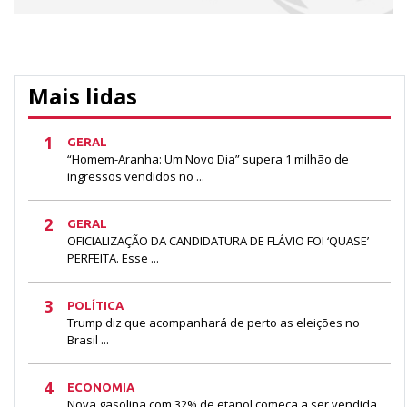
Mais lidas
1
GERAL
“Homem-Aranha: Um Novo Dia” supera 1 milhão de
ingressos vendidos no ...
2
GERAL
OFICIALIZAÇÃO DA CANDIDATURA DE FLÁVIO FOI ‘QUASE’
PERFEITA. Esse ...
3
POLÍTICA
Trump diz que acompanhará de perto as eleições no
Brasil ...
4
ECONOMIA
Nova gasolina com 32% de etanol começa a ser vendida