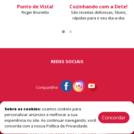
Ponto de Vista!
Cozinhando com a Dete!
Roger Brunetto
São receitas delíciosas, fáceis,
rápidas para o seu dia-a-dia.
REDES SOCIAIS
Compartilhe
© Portal São Miguel - A vitrine do extremo oeste
Sobre os cookies:
usamos cookies para
personalizar anúncios e melhorar a sua
Concordar
experiência no site. Ao continuar navegando, você
2005 / 2026 ® Todos os Direitos Reservado
concorda com a nossa Política de Privacidade.
ATENDIMENTO +55 (49) 3621.4806