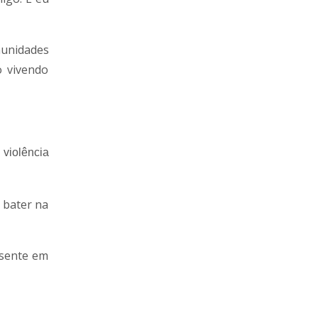
munidades
o vivendo
violência
 bater na
esente em