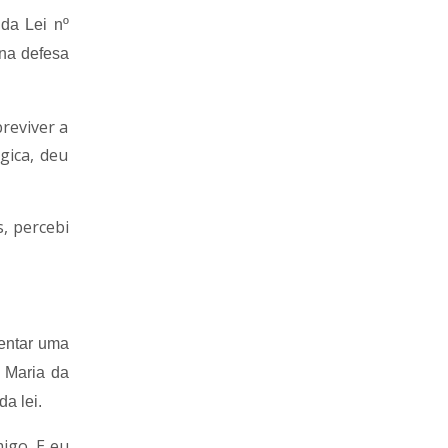
da Lei nº
 na defesa
reviver a
gica, deu
, percebi
rentar uma
o Maria da
a lei.
igo. E eu