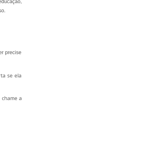
educação,
so.
r precise
ta se ela
, chame a