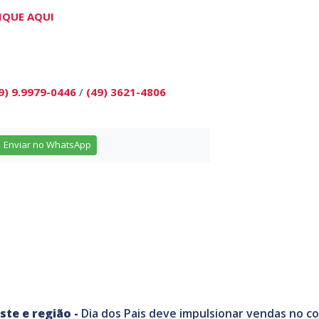
IQUE AQUI
9) 9.9979-0446
/
(49) 3621-4806
Enviar no WhatsApp
ste e região -
Dia dos Pais deve impulsionar vendas no c