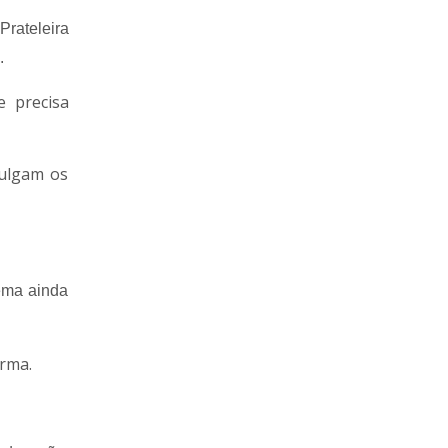
Prateleira
.
e precisa
vulgam os
tema ainda
irma.