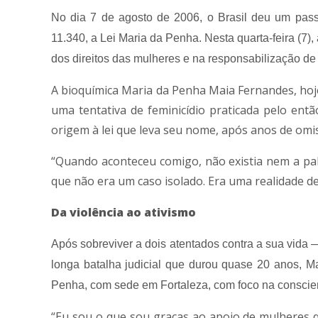
No dia 7 de agosto de 2006, o Brasil deu um pass
11.340, a Lei Maria da Penha. Nesta quarta-feira (7
dos direitos das mulheres e na responsabilização de
A bioquímica Maria da Penha Maia Fernandes, hoje
uma tentativa de feminicídio praticada pelo ent
origem à lei que leva seu nome, após anos de omis
“Quando aconteceu comigo, não existia nem a pala
que não era um caso isolado. Era uma realidade d
Da violência ao ativismo
Após sobreviver a dois atentados contra a sua vida
longa batalha judicial que durou quase 20 anos, Ma
Penha, com sede em Fortaleza, com foco na conscien
“Eu sou o que sou graças ao apoio de mulheres 