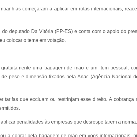
ompanhias começaram a aplicar em rotas internacionais, reac
a do deputado Da Vitória (PP-ES) e conta com o apoio do pre
eu colocar o tema em votação.
r gratuitamente uma bagagem de mão e um item pessoal, co
es de peso e dimensão fixados pela Anac (Agência Nacional d
 tarifas que excluam ou restrinjam esse direito. A cobrança
rmitidos.
e aplicar penalidades às empresas que desrespeitarem a norma.
ou a cobrar pela bagagem de mão em voos internacionais, pr