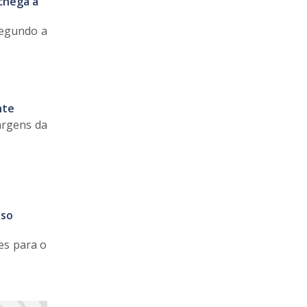
 chega a
Segundo a
nte
argens da
sso
es para o