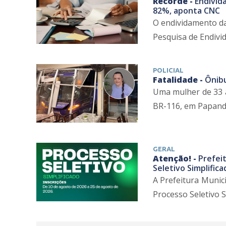
Recorde -
Endivida
82%, aponta CNC
O endividamento da
Pesquisa de Endivid
POLICIAL
Fatalidade -
Ônibu
Uma mulher de 33 
BR-116, em Papanduv
GERAL
Atenção! -
Prefei
Seletivo Simplifica
A Prefeitura Munic
Processo Seletivo Si