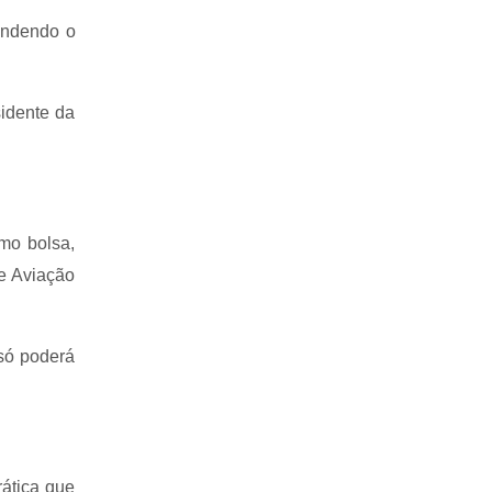
endendo o
sidente da
mo bolsa,
e Aviação
 só poderá
ática que