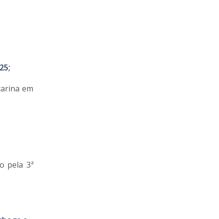
25;
tarina em
o pela 3ª