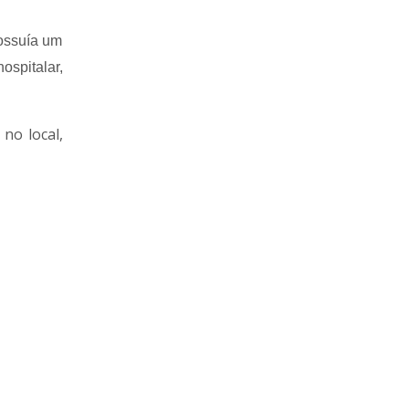
possuía um
ospitalar,
no local,