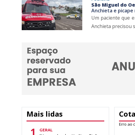
São Miguel do Oe
Anchieta e picape
Um paciente que er
Anchieta precisou 
Mais lidas
Cot
Erro ao 
1
GERAL