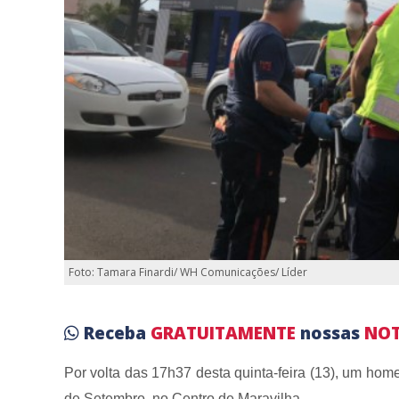
Foto: Tamara Finardi/ WH Comunicações/ Líder
Receba
GRATUITAMENTE
nossas
NOT
Por volta das 17h37 desta quinta-feira (13), um ho
de Setembro, no Centro de Maravilha.