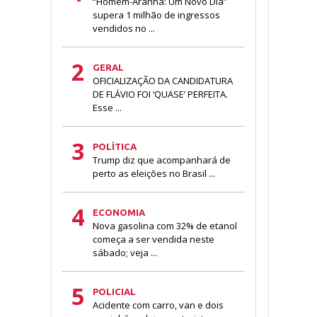
“Homem-Aranha: Um Novo Dia”
supera 1 milhão de ingressos
vendidos no ...
2
GERAL
OFICIALIZAÇÃO DA CANDIDATURA
DE FLÁVIO FOI ‘QUASE’ PERFEITA.
Esse ...
3
POLÍTICA
Trump diz que acompanhará de
perto as eleições no Brasil ...
4
ECONOMIA
Nova gasolina com 32% de etanol
começa a ser vendida neste
sábado; veja ...
5
POLICIAL
Acidente com carro, van e dois