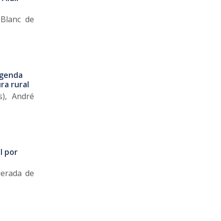
 Blanc de
agenda
ra rural
s), André
l por
derada de