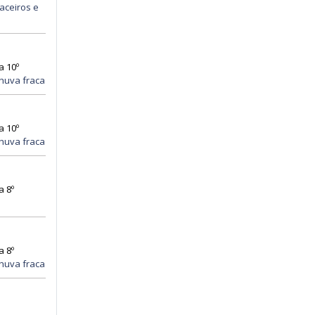
aceiros e
a 10º
huva fraca
a 10º
huva fraca
a 8º
a 8º
huva fraca