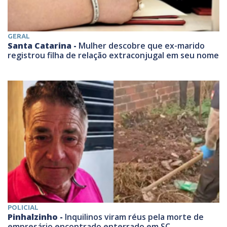
GERAL
Santa Catarina -
Mulher descobre que ex-marido
registrou filha de relação extraconjugal em seu nome
POLICIAL
Pinhalzinho -
Inquilinos viram réus pela morte de
empresário encontrado enterrado em SC