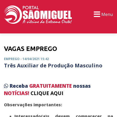
Menu
PORTAL TV
EVENTOS
CLASSIFICADOS
VAGAS EMPREGO
EMPREGO
- 14/04/2021 15:42
Três Auxiliar de Produção Masculino
Receba
GRATUITAMENTE
nossas
NOTÍCIAS!
CLIQUE AQUI
Observações importantes:
Interessado(a)s devem comparecer na