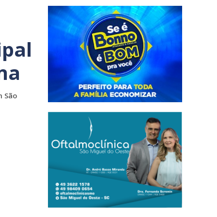
ipal
na
m São