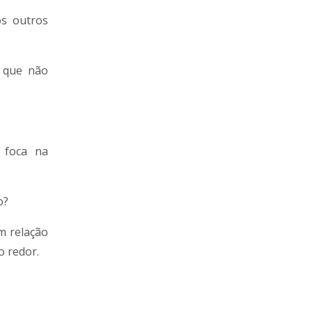
os outros
s que não
 foca na
o?
m relação
 redor.