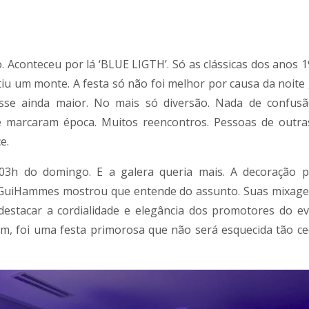
. Aconteceu por lá ‘BLUE LIGTH’. Só as clássicas dos anos 1
tiu um monte. A festa só não foi melhor por causa da noite 
fosse ainda maior. No mais só diversão. Nada de confus
marcaram época. Muitos reencontros. Pessoas de outra
e.
 03h do domingo. E a galera queria mais. A decoração 
Vj GuiHammes mostrou que entende do assunto. Suas mixag
 destacar a cordialidade e elegância dos promotores do e
im, foi uma festa primorosa que não será esquecida tão ce