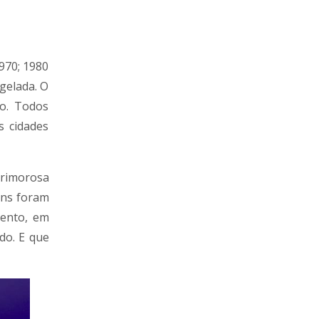
970; 1980
gelada. O
ão. Todos
s cidades
primorosa
ens foram
vento, em
do. E que