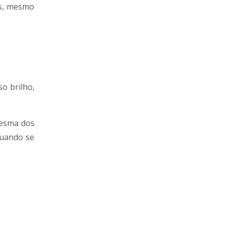
is, mesmo
o brilho,
mesma dos
quando se