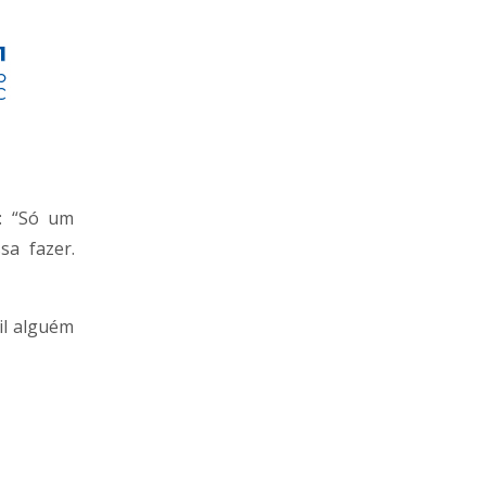
z: “Só um
sa fazer.
il alguém